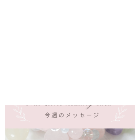
セージ『スギライト』 2024.6.11
～
Nao stone healing cardからの今週のメ
ッセージ