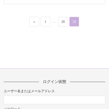
投
ペ
…
ペ
ペ
«
1
28
29
稿
ー
ー
ー
の
ジ
ジ
ジ
ペ
ー
ジ
送
ログイン状態
ユーザー名またはメールアドレス
り