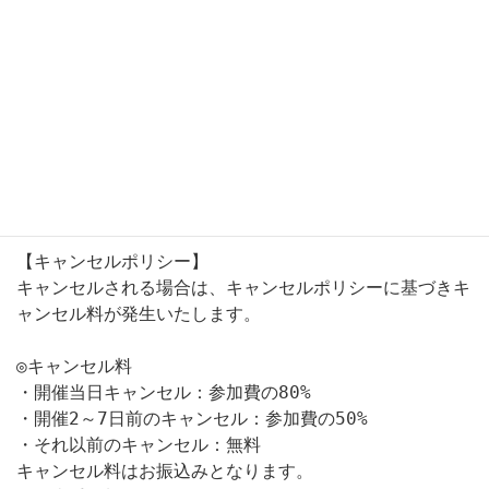
https://www.ys-sb-sound.com/
【参加費】7,000円　（尚オフィシャルサイト有料会員様
特典：参加費6,500円）　　 
※参加費については当日現金にて、お釣りのないよう御用
意お願いいたします。
※フリードリンク付（ノンアルコール）
※アルコール注文可、スナック類の販売有(別途料金)
【キャンセルポリシー】
キャンセルされる場合は、キャンセルポリシーに基づきキ
ャンセル料が発生いたします。
◎キャンセル料
・開催当日キャンセル：参加費の80%
・開催2～7日前のキャンセル：参加費の50%
・それ以前のキャンセル：無料
キャンセル料はお振込みとなります。