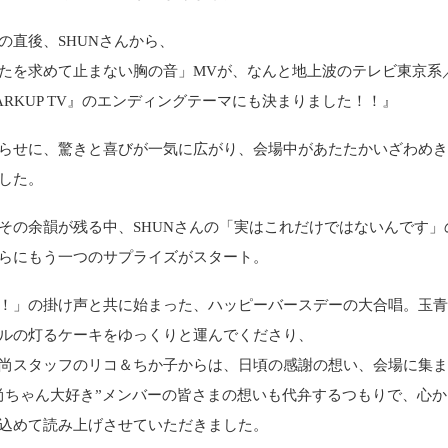
の直後、SHUNさんから、
たを求めて止まない胸の音」MVが、なんと地上波のテレビ東京系／
ARKUP TV』のエンディングテーマにも決まりました！！』
らせに、驚きと喜びが一気に広がり、会場中があたたかいざわめ
した。
その余韻が残る中、SHUNさんの「実はこれだけではないんです」
らにもう一つのサプライズがスタート。
！」の掛け声と共に始まった、ハッピーバースデーの大合唱。玉
ルの灯るケーキをゆっくりと運んでくださり、
尚スタッフのリコ＆ちか子からは、日頃の感謝の想い、会場に集
尚ちゃん大好き”メンバーの皆さまの想いも代弁するつもりで、心
込めて読み上げさせていただきました。