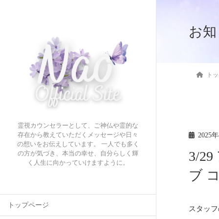
お知
トッ
霊視カウンセラーとして、ご神仏や霊的な
2025
存在から教えていただくメッセージや日々
の想いをお伝えしています。 一人でも多く
3/
の方が気づき、本当の幸せ、自分らしく輝
く人生に向かっていけますように。
ブ 
トップページ
スタッフ