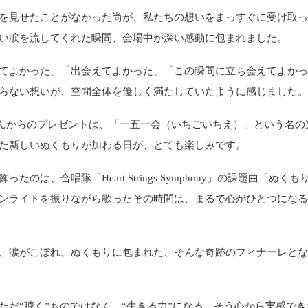
を見せたことがなかった尚が、私たちの想いをまっすぐに受け取
い涙を流してくれた瞬間、会場中が深い感動に包まれました。
てよかった」「出会えてよかった」「この瞬間に立ち会えてよか
らない想いが、空間全体を優しく満たしていたように感じました
さんからのプレゼントは、「一五一会（いちごいちえ）」という名の
た新しいぬくもりが加わる日が、とても楽しみです。
ったのは、合唱隊「Heart Strings Symphony」の課題曲「ぬくも
ンライトを振りながら歌ったその時間は、まるで心がひとつにな
、涙がこぼれ、ぬくもりに包まれた、そんな奇跡のフィナーレと
ただ“聴く”ものではなく、“生きる力”になる。そう心から実感で