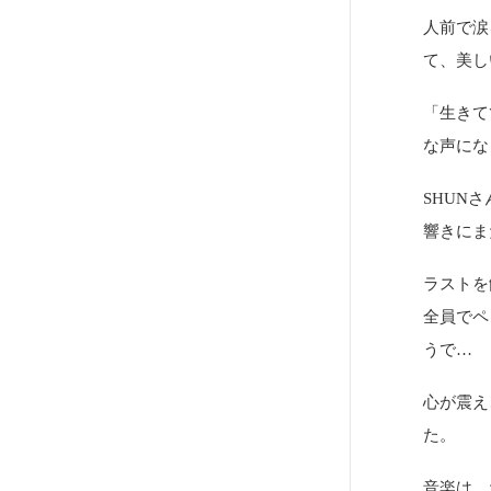
人前で涙
て、美し
「生きて
な声にな
SHUN
響きにま
ラストを飾
全員でペ
うで…
心が震え
た。
音楽は、