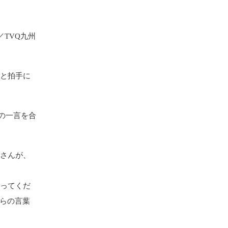
TVQ九州
きと拍手に
の一言を合
青さんが、
まってくだ
からの言葉