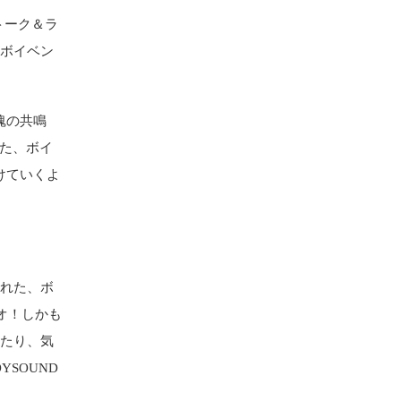
トーク＆ラ
ラボイベン
魂の共鳴
った、ボイ
けていくよ
された、ボ
オ！しかも
わたり、気
SOUND