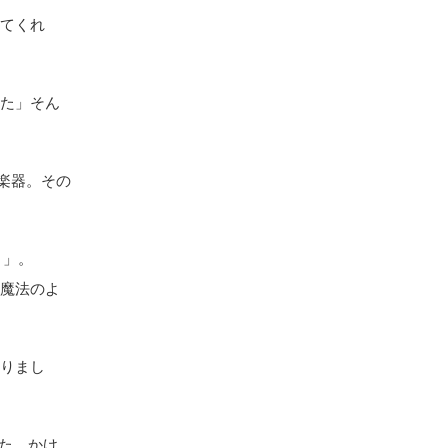
ってくれ
った」そん
。
楽器。その
り」。
る魔法のよ
なりまし
きた、かけ