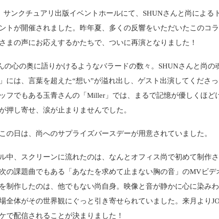
日、サンクチュアリ出版イベントホールにて、SHUNさんと尚による
ントが開催されました。昨年夏、多くの反響をいただいたこのコ
さまの声にお応えするかたちで、ついに再演となりました！
さんの心の奥に語りかけるようなバラードの数々。SHUNさんと尚の
gger」には、言葉を超えた“想い”が溢れ出し、ゲスト出演してくださ
ッフでもある玉青さんの「Miller」では、まるで記憶が優しくほど
が押し寄せ、涙が止まりませんでした。
この日は、尚へのサプライズバースデーが用意されていました。
ル中、スクリーンに流れたのは、なんとオフィス尚で初めて制作
次の課題曲でもある「あなたを求めて止まない胸の音」のMVビデ
を制作したのは、他でもない尚自身。映像と音が静かに心に染み
場全体がその世界観にぐっと引き寄せられていました。来月よりJOY
ケで配信されることが決まりました！