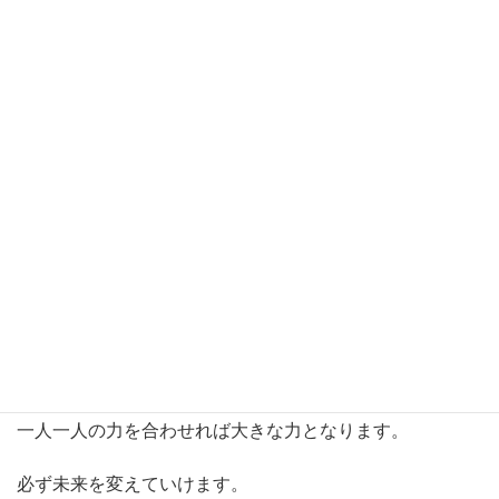
す。

信じて進んだ先には、必ず明るい未来が待っています。

ご神仏の皆様は私達が乗り越えていけるよう、

いつでも全力で力を貸して下さっています。

その力を受け取るかどうかは、自分次第。

是非ご神仏の心(力)を受け取り、未来に向かって進んで
いきましょう。

大丈夫です。

私達なら、乗り越えられます。

一人一人の力を合わせれば大きな力となります。

必ず未来を変えていけます。
