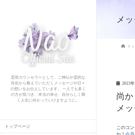
メッ
トッ
霊視カウンセラーとして、ご神仏や霊的な
2023
存在から教えていただくメッセージや日々
の想いをお伝えしています。 一人でも多く
尚か
の方が気づき、本当の幸せ、自分らしく輝
く人生に向かっていけますように。
メッ
トップページ
このコン
か ?
会員