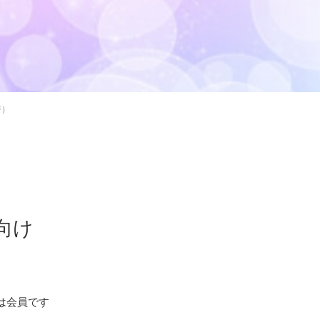
ジ）
向け
たは会員です