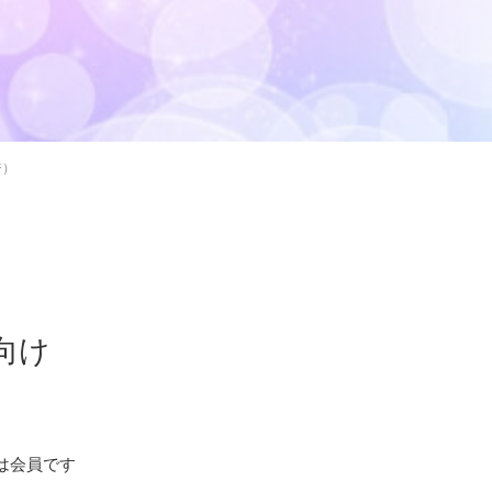
ジ）
向け
たは会員です