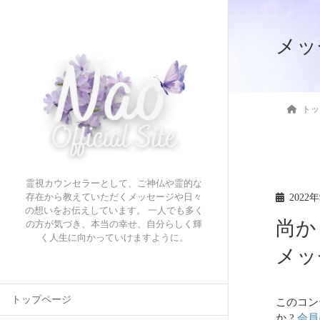
メッ
トッ
霊視カウンセラーとして、ご神仏や霊的な
2022
存在から教えていただくメッセージや日々
の想いをお伝えしています。 一人でも多く
尚か
の方が気づき、本当の幸せ、自分らしく輝
く人生に向かっていけますように。
メ
トップページ
このコン
か ?
会員