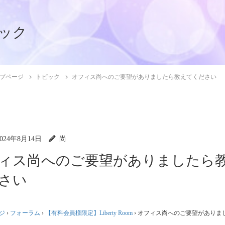
ック
プページ
トピック
オフィス尚へのご要望がありましたら教えてください
2024年8月14日
尚
ィス尚へのご要望がありましたら
さい
ジ
›
フォーラム
›
【有料会員様限定】Liberty Room
›
オフィス尚へのご要望がありま